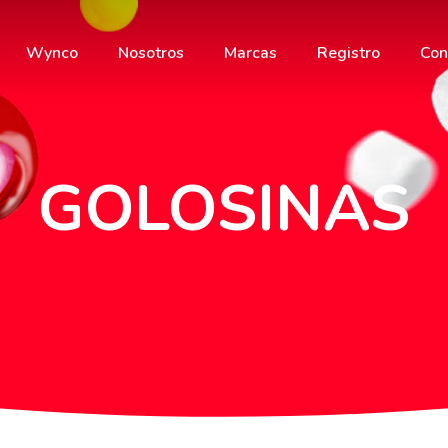
Wynco
Nosotros
Marcas
Registro
Con
GOLOSINAS